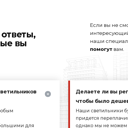
Если вы не смо
ответы,
интересующий 
рые вы
наши специа
помогут
вам.
светильников
Делаете ли вы ре
чтобы было деше
любым
Наши светильники бу
придется переплачив
 большими для
однако мы не можем 