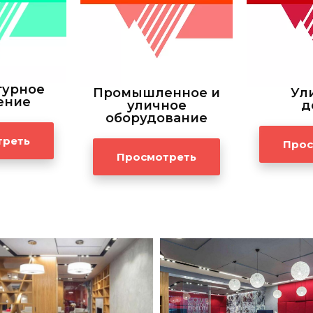
турное
Промышленное и
Ул
ение
уличное
д
оборудование
треть
Прос
Просмотреть