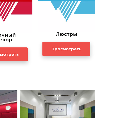
Люстры
ичный
екор
Просмотреть
мотреть