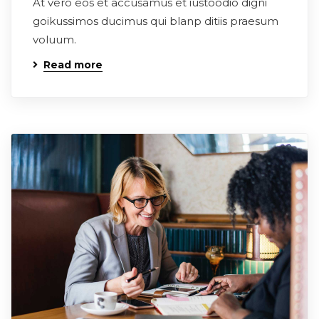
At vero eos et accusamus et iustoodio digni
goikussimos ducimus qui blanp ditiis praesum
voluum.
Read more