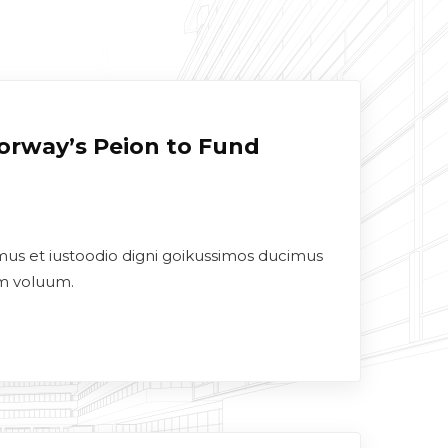
Norway’s Peion to Fund
mus et iustoodio digni goikussimos ducimus
um voluum.