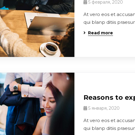
5 февраля, 2020
At vero eos et accusa
qui blanp ditiis praes
Read more
Reasons to exp
5 января, 2020
At vero eos et accusa
qui blanp ditiis praes