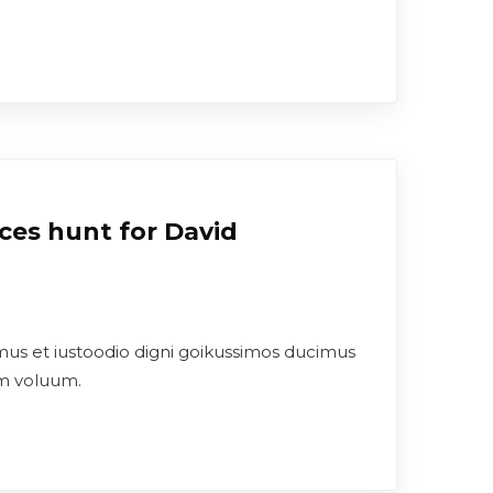
ces hunt for David
mus et iustoodio digni goikussimos ducimus
um voluum.