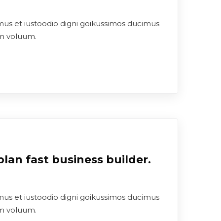
mus et iustoodio digni goikussimos ducimus
um voluum.
lan fast business builder.
mus et iustoodio digni goikussimos ducimus
um voluum.