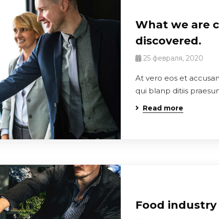
What we are c
discovered.
25 февраля, 2020
At vero eos et accusa
qui blanp ditiis praes
Read more
Food industry 